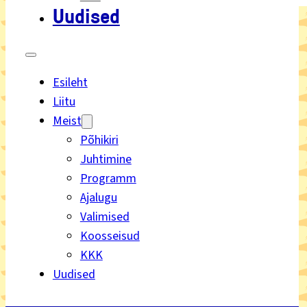
Uudised
Esileht
Liitu
Meist
Põhikiri
Juhtimine
Programm
Ajalugu
Valimised
Koosseisud
KKK
Uudised