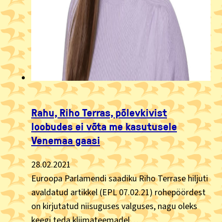
Rahu, Riho Terras, põlevkivist
loobudes ei võta me kasutusele
Venemaa gaasi
28.02.2021
Euroopa Parlamendi saadiku Riho Terrase hiljuti
avaldatud artikkel (EPL 07.02.21) rohepöördest
on kirjutatud niisuguses valguses, nagu oleks
keegi teda kliimateemadel…