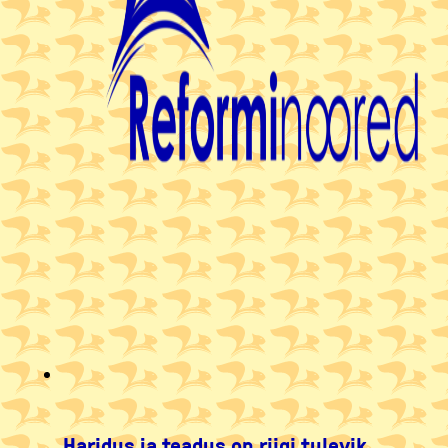
Haridus ja teadus on riigi tulevik