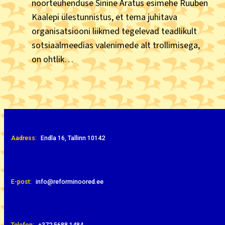
noorteühenduse Sinine Äratus esimehe Ruuben
Kaalepi ülestunnistus, et tema juhitava
organisatsiooni liikmed tegelevad teadlikult
sotsiaalmeedias valenimede alt trollimisega,
on ohtlik…
Aadress:
Endla 16, Tallinn 10142
E-post:
info@reforminoored.ee
Telefon:
+372 ‭5688 1484‬