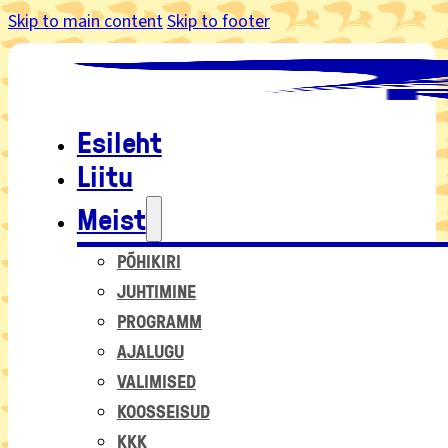
Skip to main content
Skip to footer
Esileht
Liitu
Meist
PÕHIKIRI
JUHTIMINE
PROGRAMM
AJALUGU
VALIMISED
KOOSSEISUD
KKK