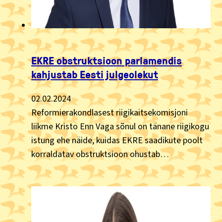
EKRE obstruktsioon parlamendis
kahjustab Eesti julgeolekut
02.02.2024
Reformierakondlasest riigikaitsekomisjoni
liikme Kristo Enn Vaga sõnul on tänane riigikogu
istung ehe näide, kuidas EKRE saadikute poolt
korraldatav obstruktsioon ohustab…